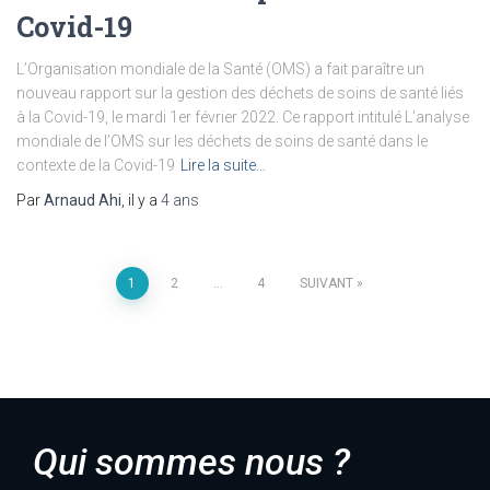
Covid-19
L’Organisation mondiale de la Santé (OMS) a fait paraître un
nouveau rapport sur la gestion des déchets de soins de santé liés
à la Covid-19, le mardi 1er février 2022. Ce rapport intitulé L’analyse
mondiale de l’OMS sur les déchets de soins de santé dans le
contexte de la Covid-19
Lire la suite…
Par
Arnaud Ahi
, il y a
4 ans
1
2
…
4
SUIVANT
Qui sommes nous ?