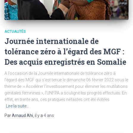
ACTUALITÉS
Journée internationale de
tolérance zéro à l’égard des MGF :
Des acquis enregistrés en Somalie
A l’occasion de la Journée internationale de tolérance zéro à
l’égard des MGF qui s’est tenue le dimanche 06 février 2022 sous le
thème de :« Accélérer l’investissement pour éliminer les mutilations
génitales féminines », l’UNFPA a souligné les progrès effectués. En
effet, en trente ans, ces pratiques néfastes ont été évitées
Lire la suite…
Par
Arnaud Ahi
, il y a
4 ans