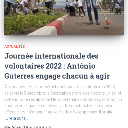
ACTUALITÉS
Journée internationale des
volontaires 2022 : António
Guterres engage chacun à agir
À l’occasion de la Journée internationale des volontaires 2022,
célébrée le 5 décembre, le Secrétaire général des Nations Unies, M.
António Guterres abordant le volontariat a surtout exigé de tout un
chacun un engagement. Selon lui, le volontariat est un moyen
efficace pour s’attaquer aux défis du développement. Il profite
Lire la suite…
Par
Arnaud Ahi
, il y a
4 ans