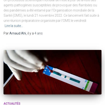
Un processus scientifique mondial de mise à jour de la liste des
agents pathogènes susceptibles de provoquer des flambées ou
des pandémies a été entamé par l’Organisation mondiale de la
Santé (OMS), le lundi 21 novembre 2022. Ce lancement fait suite à
une réunion préparatoire organisée par l’OMS le vendredi
Lire la suite…
Par
Arnaud Ahi
, il y a
4 ans
ACTUALITÉS