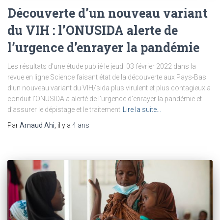
Découverte d’un nouveau variant
du VIH : l’ONUSIDA alerte de
l’urgence d’enrayer la pandémie
Les résultats d’une étude publié le jeudi 03 février 2022 dans la
revue en ligne Science faisant état de la découverte aux Pays-Bas
d’un nouveau variant du VIH/sida plus virulent et plus contagieux a
conduit l’ONUSIDA a alerté de l’urgence d’enrayer la pandémie et
d’assurer le dépistage et le traitement
Lire la suite…
Par
Arnaud Ahi
, il y a
4 ans