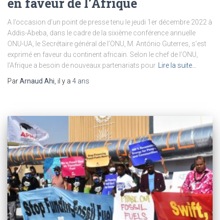
en faveur de l’Afrique
A l’occasion d’un point de presse tenu le jeudi 1er décembre 2022 à
Addis-Abeba, dans le cadre de la sixième conférence annuelle
ONU-UA, le Secrétaire général de l’ONU, M. António Guterres, s’est
exprimé en faveur du continent africain. Selon le chef de l’ONU,
l’Afrique a besoin de nouveaux partenariats pour
Lire la suite…
Par
Arnaud Ahi
, il y a
4 ans