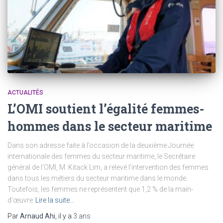
ACTUALITÉS
L’OMI soutient l’égalité femmes-
hommes dans le secteur maritime
Dans son adresse faite à l’occasion de la deuxième Journée
internationale des femmes du secteur maritime, le Secrétaire
général de l’OMI, M. Kitack Lim, a relevé l’intervention des femmes
dans tous les métiers du secteur maritime dans le monde.
Toutefois, les femmes ne représentent que 1,2 % de la main-
d’œuvre
Lire la suite…
Par
Arnaud Ahi
, il y a
3 ans