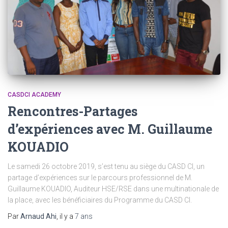
CASDCI ACADEMY
Rencontres-Partages
d’expériences avec M. Guillaume
KOUADIO
Le samedi 26 octobre 2019, s’est tenu au siège du CASD CI, un
partage d’expériences sur le parcours professionnel de M.
Guillaume KOUADIO, Auditeur HSE/RSE dans une multinationale de
la place, avec les bénéficiaires du Programme du CASD CI.
Par
Arnaud Ahi
, il y a
7 ans