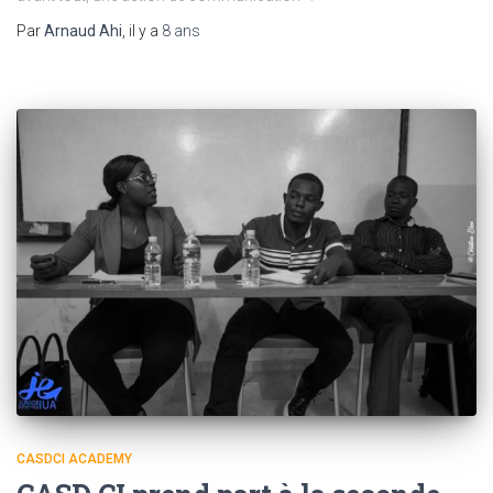
Par
Arnaud Ahi
, il y a
8 ans
CASDCI ACADEMY