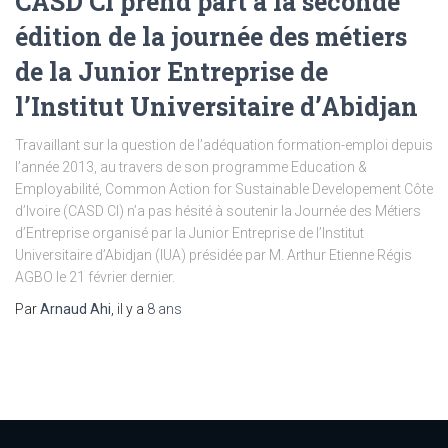
CASD CI prend part à la seconde
édition de la journée des métiers
de la Junior Entreprise de
l’Institut Universitaire d’Abidjan
Travaillant sur la question de l’adéquation formation-emploi depuis
l’année 2013, au travers de son programme Education &
Employabilité, Common Action for Sustainable Developement Côte
d’Ivoire (CASD CI) n’a pas hésité à soutenir la Journée des Métiers
d’Entreprise organisé par la Junior Entreprise de l’Institut
Universitaire d’Abidjan (IUA) présidée par M. Arthur Etienne Régis
AGBO le 21 février dernier.
Par
Arnaud Ahi
, il y a
8 ans