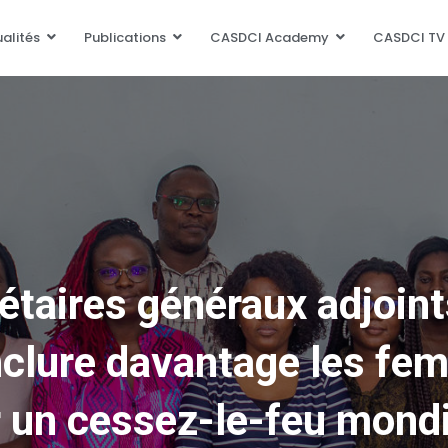
alités
Publications
CASDCI Academy
CASDCI TV
étaires généraux adjoin
inclure davantage les fe
r un cessez-le-feu mond