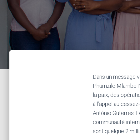
Dans un message vi
Phumzile Mlambo-Ng
la paix, des opérat
à l’appel au cessez-
António Guterres. L
communauté internat
sont quelque 2 mill