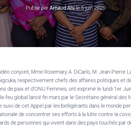
Publié par
Arnaud Ahi
le
5 juin 2020
déo conjoint, Mme Rosemary A. DiCarlo, M. Jean-Pierre 
cuka, respectivement chefs des affaires politiques et de
ions de paix et d’ONU Femmes, ont exprimé le lundi 1er Juin
le-feu global lancé fin mars par le Secrétaire général des 
e suivi de cet Appel par les belligérants dans le monde per
ionale de concentrer ses efforts à la lutte contre la covid
iards de personnes qui vivent dans des pays touchés par de