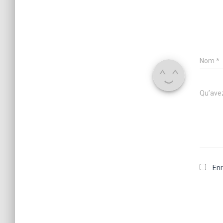
Nom
*
Qu’avez
Enr