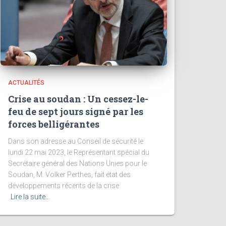
ACTUALITÉS
Crise au soudan : Un cessez-le-
feu de sept jours signé par les
forces belligérantes
Dans son adresse au Conseil de sécurité le
lundi 22 mai 2023, le Représentant spécial du
Secrétaire général des Nations Unies pour le
Soudan, M. Volker Perthes, fait état des
développements récents de la crise
Lire la suite…