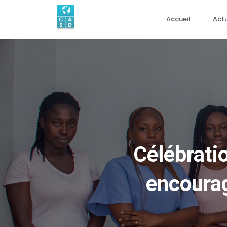
Accueil
Actu
Célébratio
encourag