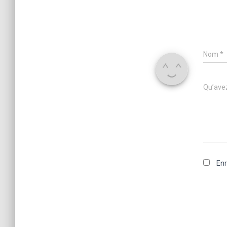
Nom
*
Qu’avez
Enr