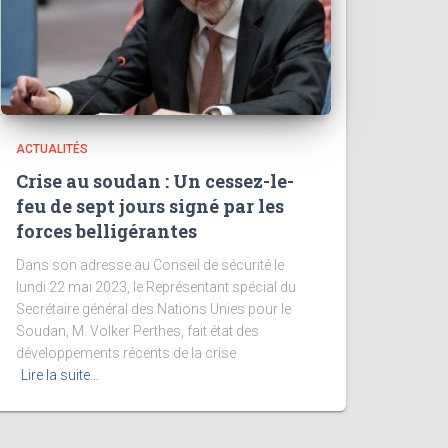
ACTUALITÉS
Crise au soudan : Un cessez-le-
feu de sept jours signé par les
forces belligérantes
Dans son adresse au Conseil de sécurité le
lundi 22 mai 2023, le Représentant spécial du
Secrétaire général des Nations Unies pour le
Soudan, M. Volker Perthes, fait état des
développements récents de la crise
Lire la suite…