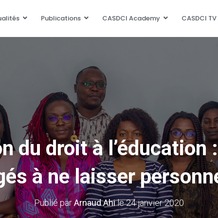
alités
Publications
CASDCI Academy
CASDCI TV
n du droit à l’éducation 
és à ne laisser personn
Publié par
Arnaud Ahi
le
24 janvier 2020