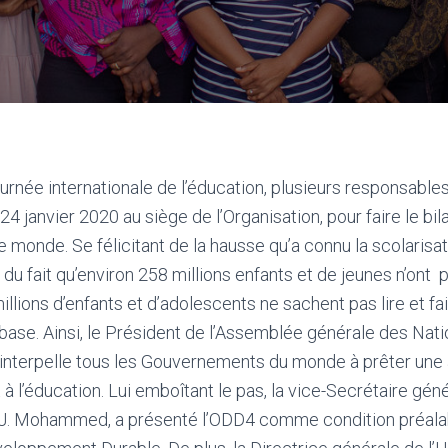
journée internationale de l’éducation, plusieurs responsable
24 janvier 2020 au siège de l’Organisation, pour faire le bil
le monde. Se félicitant de la hausse qu’a connu la scolarisa
s du fait qu’environ 258 millions enfants et de jeunes n’ont
illions d’enfants et d’adolescents ne sachent pas lire et fa
se. Ainsi, le Président de l’Assemblée générale des Natio
erpelle tous les Gouvernements du monde à prêter une 
t à l’éducation. Lui emboîtant le pas, la vice-Secrétaire gé
. Mohammed, a présenté l’ODD4 comme condition préalabl