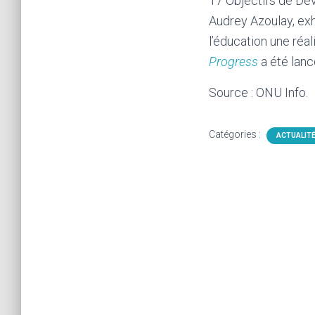
17 Objectifs de Dé
Audrey Azoulay, exh
l’éducation une réal
Progress
a été lancé
Source : ONU Info.
Catégories :
ACTUALIT