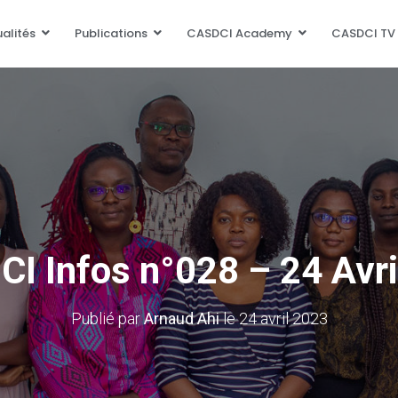
alités
Publications
CASDCI Academy
CASDCI TV
CI Infos n°028 – 24 Avri
Publié par
Arnaud Ahi
le
24 avril 2023