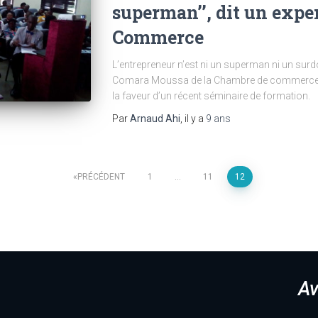
superman’’, dit un expe
Commerce
L’entrepreneur n’est ni un superman ni un sur
Comara Moussa de la Chambre de commerce et d’
la faveur d’un récent séminaire de formation.
Par
Arnaud Ahi
, il y a
9 ans
PRÉCÉDENT
1
…
11
12
Av