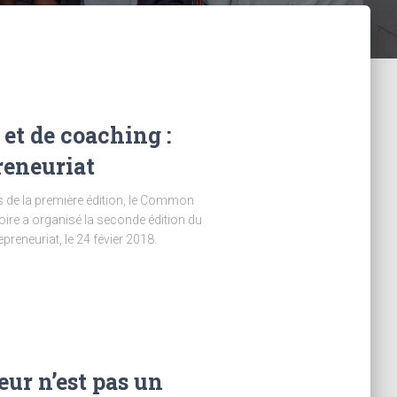
et de coaching :
reneuriat
s de la première édition, le Common
oire a organisé la seconde édition du
reneuriat, le 24 févier 2018.
eur n’est pas un