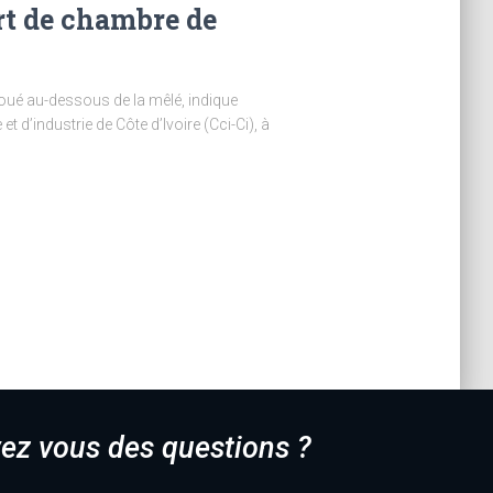
rt de chambre de
doué au-dessous de la mêlé, indique
industrie de Côte d’Ivoire (Cci-Ci), à
ez vous des questions ?