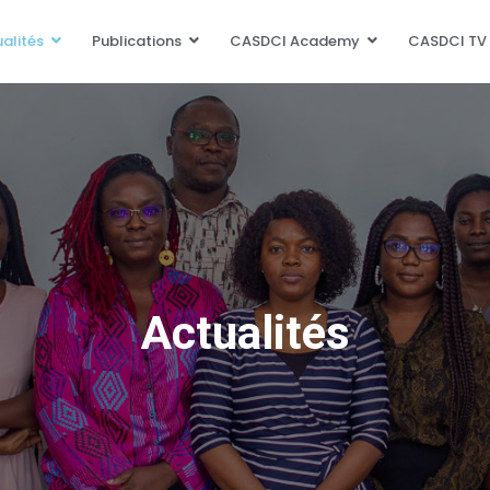
alités
Publications
CASDCI Academy
CASDCI TV
Actualités