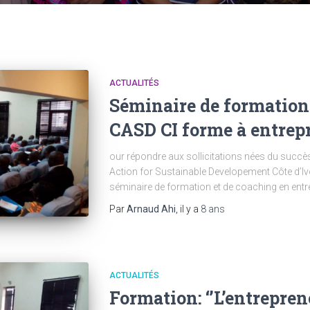
ACTUALITÉS
Séminaire de formation 
CASD CI forme à entrep
our répondre aux sollicitations nées du succè
Action for Sustainable Developement Côte d’Iv
séminaire de formation et de coaching en entrep
Par
Arnaud Ahi
, il y a
8 ans
ACTUALITÉS
Formation: ‘’L’entrepren